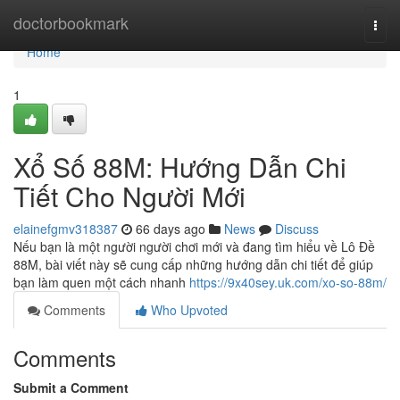
Home
doctorbookmark
Togg
navi
Home
1
Xổ Số 88M: Hướng Dẫn Chi
Tiết Cho Người Mới
elainefgmv318387
66 days ago
News
Discuss
Nếu bạn là một người người chơi mới và đang tìm hiểu về Lô Đề
88M, bài viết này sẽ cung cấp những hướng dẫn chi tiết để giúp
bạn làm quen một cách nhanh
https://9x40sey.uk.com/xo-so-88m/
Comments
Who Upvoted
Comments
Submit a Comment