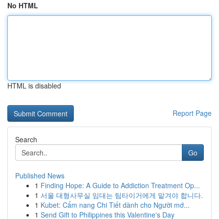
No HTML
HTML is disabled
Report Page
Search
Go
Published News
1
Finding Hope: A Guide to Addiction Treatment Op...
1
서울 대형사무실 임대는 팀타이거에게 맡겨야 합니다.
1
Kubet: Cẩm nang Chi Tiết dành cho Người mớ...
1
Send Gift to Philippines this Valentine's Day