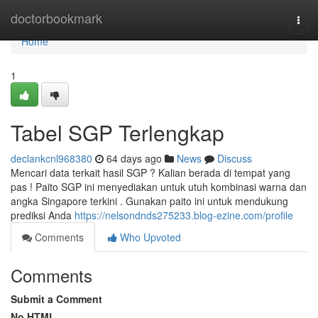
Home
doctorbookmark
Togg
navi
Home
1
Tabel SGP Terlengkap
declankcnl968380
64 days ago
News
Discuss
Mencari data terkait hasil SGP ? Kalian berada di tempat yang
pas ! Paito SGP ini menyediakan untuk utuh kombinasi warna dan
angka Singapore terkini . Gunakan paito ini untuk mendukung
prediksi Anda
https://nelsondnds275233.blog-ezine.com/profile
Comments
Who Upvoted
Comments
Submit a Comment
No HTML