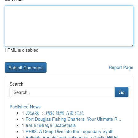
HTML is disabled
Report Page
Search
Go
Published News
1
J9游戏 ： 精彩 优惠 方案 汇总
1
Port Douglas Fishing Charters: Your Ultimate R...
1
สอบถามข้อมูล lucabetasia
1
HH88: A Deep Dive into the Legendary Synth
1
Reliable Repairs and Upkeep by a Castle Hill El...