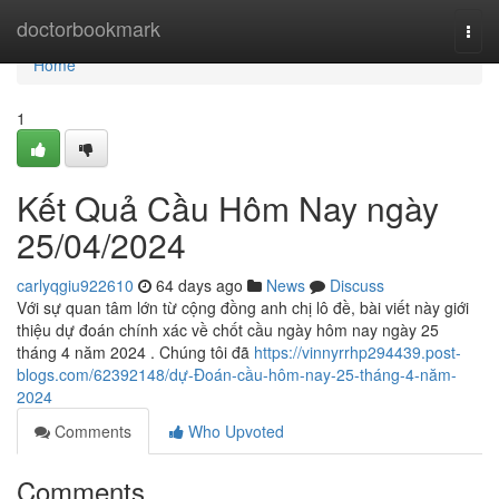
Home
doctorbookmark
Togg
navi
Home
1
Kết Quả Cầu Hôm Nay ngày
25/04/2024
carlyqgiu922610
64 days ago
News
Discuss
Với sự quan tâm lớn từ cộng đồng anh chị lô đề, bài viết này giới
thiệu dự đoán chính xác về chốt cầu ngày hôm nay ngày 25
tháng 4 năm 2024 . Chúng tôi đã
https://vinnyrrhp294439.post-
blogs.com/62392148/dự-Đoán-cầu-hôm-nay-25-tháng-4-năm-
2024
Comments
Who Upvoted
Comments