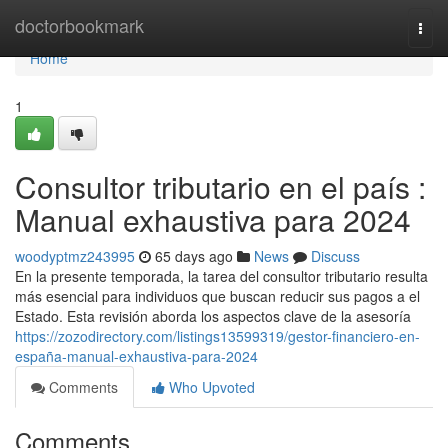
Home
doctorbookmark
Togg
navi
Home
1
Consultor tributario en el país :
Manual exhaustiva para 2024
woodyptmz243995
65 days ago
News
Discuss
En la presente temporada, la tarea del consultor tributario resulta
más esencial para individuos que buscan reducir sus pagos a el
Estado. Esta revisión aborda los aspectos clave de la asesoría
https://zozodirectory.com/listings13599319/gestor-financiero-en-
españa-manual-exhaustiva-para-2024
Comments
Who Upvoted
Comments