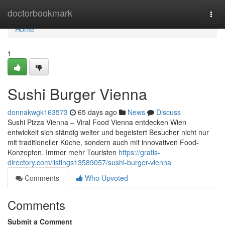
Home
doctorbookmark
Togg
navi
Home
1
Sushi Burger Vienna
donnakwgk163573
65 days ago
News
Discuss
Sushi Pizza Vienna – Viral Food Vienna entdecken Wien
entwickelt sich ständig weiter und begeistert Besucher nicht nur
mit traditioneller Küche, sondern auch mit innovativen Food-
Konzepten. Immer mehr Touristen
https://gratis-
directory.com/listings13589057/sushi-burger-vienna
Comments
Who Upvoted
Comments
Submit a Comment