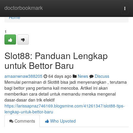
Home
doctorbookmark
Togg
navi
Home
1
Slot88: Panduan Lengkap
untuk Bettor Baru
amaanwnaw388205
64 days ago
News
Discuss
Memulai permainan di Slot88 bisa jadi menyenangkan , terutama
bagi bettor yang pertama kali mencoba. Artikel ini akan
memberikan cara detail untuk memandu mereka mengenal
dasar-dasar dan trik efektif
https://larissapnaz746169.blogsmine.com/41261347/slot88-tips-
lengkap-untuk-bettor-baru
Comments
Who Upvoted