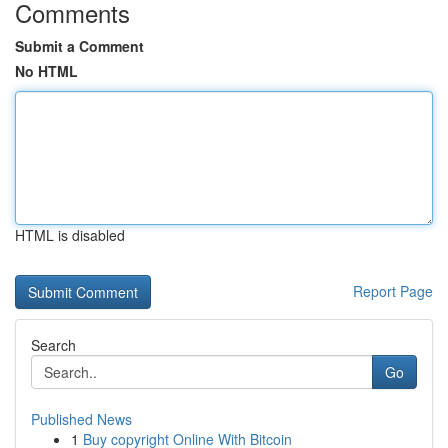
Comments
Submit a Comment
No HTML
HTML is disabled
Report Page
Search
Go
Published News
1
Buy copyright Online With Bitcoin