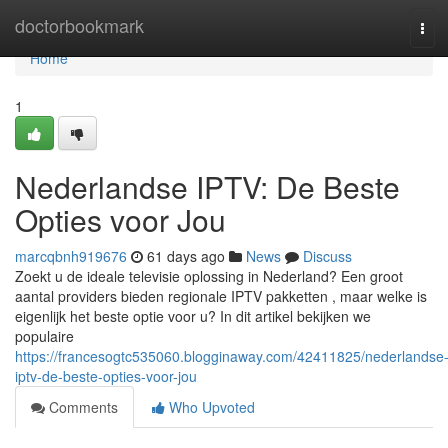
Home
doctorbookmark
Tog
navi
Home
1
Nederlandse IPTV: De Beste
Opties voor Jou
marcqbnh919676
61 days ago
News
Discuss
Zoekt u de ideale televisie oplossing in Nederland? Een groot
aantal providers bieden regionale IPTV pakketten , maar welke is
eigenlijk het beste optie voor u? In dit artikel bekijken we
populaire
https://francesogtc535060.blogginaway.com/42411825/nederlandse
iptv-de-beste-opties-voor-jou
Comments
Who Upvoted