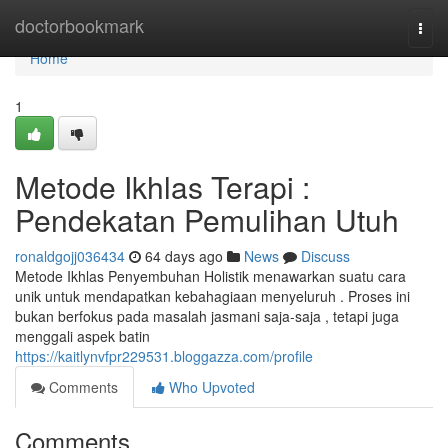
Home
doctorbookmark
Togg
navi
Home
1
Metode Ikhlas Terapi :
Pendekatan Pemulihan Utuh
ronaldgojj036434
64 days ago
News
Discuss
Metode Ikhlas Penyembuhan Holistik menawarkan suatu cara
unik untuk mendapatkan kebahagiaan menyeluruh . Proses ini
bukan berfokus pada masalah jasmani saja-saja , tetapi juga
menggali aspek batin
https://kaitlynvfpr229531.bloggazza.com/profile
Comments
Who Upvoted
Comments