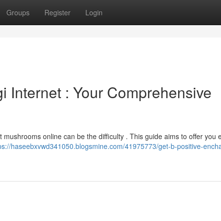
Groups
Register
Login
i Internet : Your Comprehensive
t mushrooms online can be the difficulty . This guide aims to offer you 
ps://haseebxvwd341050.blogsmine.com/41975773/get-b-positive-ench