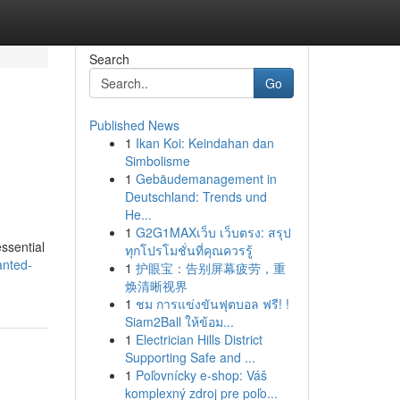
Search
Go
Published News
1
Ikan Koi: Keindahan dan
Simbolisme
1
Gebäudemanagement in
Deutschland: Trends und
He...
1
G2G1MAXเว็บ เว็บตรง: สรุป
essential
ทุกโปรโมชั่นที่คุณควรรู้
anted-
1
护眼宝：告别屏幕疲劳，重
焕清晰视界
1
ชม การแข่งขันฟุตบอล ฟรี! !
Siam2Ball ให้ข้อม...
1
Electrician Hills District
Supporting Safe and ...
1
Poľovnícky e-shop: Váš
komplexný zdroj pre poľo...