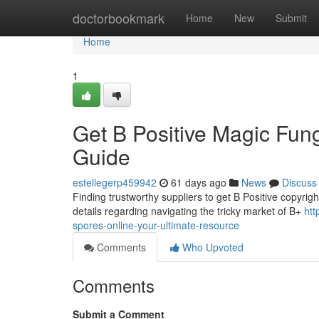
Home
doctorbookmark
Home
New
Submit
Home
1
Get B Positive Magic Fung
Guide
estellegerp459942
61 days ago
News
Discuss
Finding trustworthy suppliers to get B Positive copyrigh
details regarding navigating the tricky market of B+
htt
spores-online-your-ultimate-resource
Comments
Who Upvoted
Comments
Submit a Comment