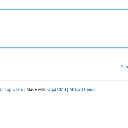
Rep
d
|
Top Users
| Made with
Kliqqi CMS
|
All RSS Feeds