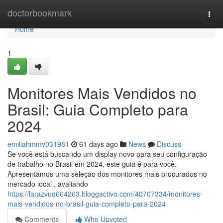
Home
doctorbookmark
Togg
navi
Home
1
Monitores Mais Vendidos no
Brasil: Guia Completo para
2024
emiliahmmv031981
61 days ago
News
Discuss
Se você está buscando um display novo para seu configuração
de trabalho no Brasil em 2024, este guia é para você.
Apresentamos uma seleção dos monitores mais procurados no
mercado local , avaliando
https://larazvuq664263.bloggactivo.com/40707334/monitores-
mais-vendidos-no-brasil-guia-completo-para-2024
Comments
Who Upvoted