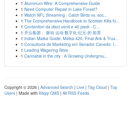
1
Aluminum Wire: A Comprehensive Guide
1
Need Computer Repair in Lake Forest?
1
Watch NFL Streaming : Catch Birds vs. soc...
1
The Comprehensive Handbook to Scottish Kilts fo...
1
Contenitori da dieci venti e 40 piedi - C...
1
开云集团： 驱动 运动 数字化 纪元 的 前景
1
Indian Matka Guide: Matka 420, Final Ank & Trus...
1
Consultoria de Marketing em Senador Canedo: I...
1
Leading Wagering Sites
1
Cannabis in the city : A Growing Undergrou...
Copyright © 2026 |
Advanced Search
|
Live
|
Tag Cloud
|
Top
Users
| Made with
Kliqqi CMS
|
All RSS Feeds