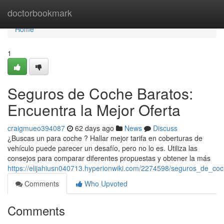
Home
doctorbookmark
Home
1
Seguros de Coche Baratos:
Encuentra la Mejor Oferta
craigmueo394087
62 days ago
News
Discuss
¿Buscas un para coche ? Hallar mejor tarifa en coberturas de
vehículo puede parecer un desafío, pero no lo es. Utiliza las
consejos para comparar diferentes propuestas y obtener la más
https://elijahiusn040713.hyperionwiki.com/2274598/seguros_de_co
Comments
Who Upvoted
Comments