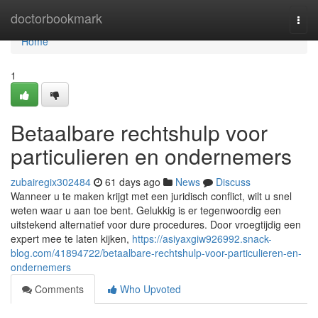
Home
doctorbookmark
Togg
navi
Home
1
Betaalbare rechtshulp voor
particulieren en ondernemers
zubairegix302484
61 days ago
News
Discuss
Wanneer u te maken krijgt met een juridisch conflict, wilt u snel
weten waar u aan toe bent. Gelukkig is er tegenwoordig een
uitstekend alternatief voor dure procedures. Door vroegtijdig een
expert mee te laten kijken,
https://asiyaxgiw926992.snack-
blog.com/41894722/betaalbare-rechtshulp-voor-particulieren-en-
ondernemers
Comments
Who Upvoted