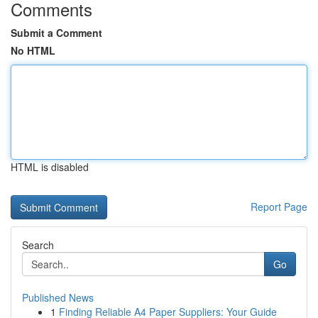
Comments
Submit a Comment
No HTML
HTML is disabled
Report Page
Search
Go
Published News
1
Finding Reliable A4 Paper Suppliers: Your Guide