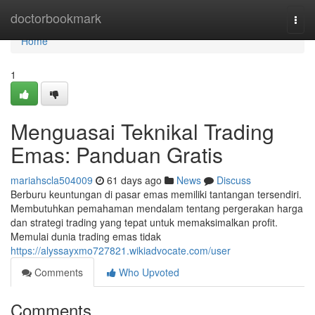
Home
doctorbookmark
Togg
navi
Home
1
Menguasai Teknikal Trading
Emas: Panduan Gratis
mariahscla504009
61 days ago
News
Discuss
Berburu keuntungan di pasar emas memiliki tantangan tersendiri.
Membutuhkan pemahaman mendalam tentang pergerakan harga
dan strategi trading yang tepat untuk memaksimalkan profit.
Memulai dunia trading emas tidak
https://alyssayxmo727821.wikiadvocate.com/user
Comments
Who Upvoted
Comments