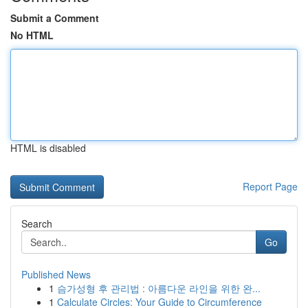
Submit a Comment
No HTML
HTML is disabled
Report Page
Search
Go
Published News
1
슴가성형 후 관리법 : 아름다운 라인을 위한 완...
1
Calculate Circles: Your Guide to Circumference