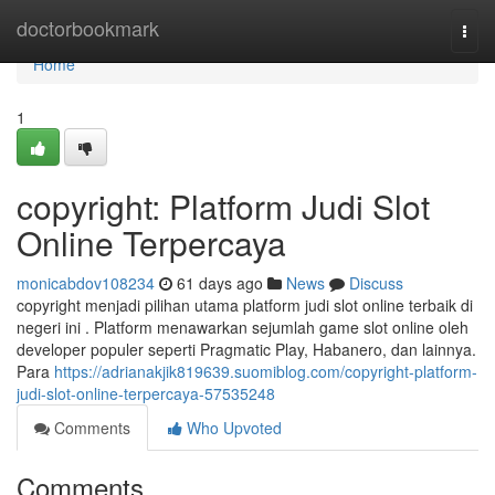
Home
doctorbookmark
Togg
navi
Home
1
copyright: Platform Judi Slot
Online Terpercaya
monicabdov108234
61 days ago
News
Discuss
copyright menjadi pilihan utama platform judi slot online terbaik di
negeri ini . Platform menawarkan sejumlah game slot online oleh
developer populer seperti Pragmatic Play, Habanero, dan lainnya.
Para
https://adrianakjik819639.suomiblog.com/copyright-platform-
judi-slot-online-terpercaya-57535248
Comments
Who Upvoted
Comments