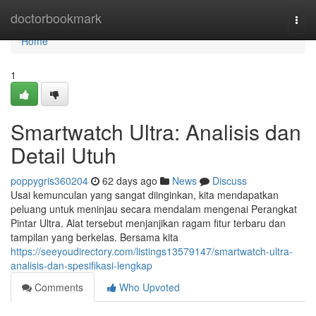
Home
doctorbookmark
Togg
navi
Home
1
Smartwatch Ultra: Analisis dan
Detail Utuh
poppygris360204
62 days ago
News
Discuss
Usai kemunculan yang sangat diinginkan, kita mendapatkan
peluang untuk meninjau secara mendalam mengenai Perangkat
Pintar Ultra. Alat tersebut menjanjikan ragam fitur terbaru dan
tampilan yang berkelas. Bersama kita
https://seeyoudirectory.com/listings13579147/smartwatch-ultra-
analisis-dan-spesifikasi-lengkap
Comments
Who Upvoted