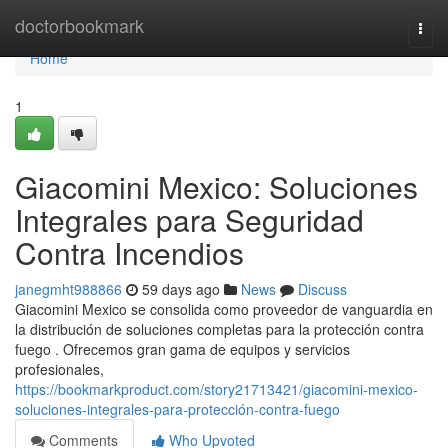
Home
doctorbookmark
Togg
navi
Home
1
Giacomini Mexico: Soluciones
Integrales para Seguridad
Contra Incendios
janegmht988866
59 days ago
News
Discuss
Giacomini Mexico se consolida como proveedor de vanguardia en
la distribución de soluciones completas para la protección contra
fuego . Ofrecemos gran gama de equipos y servicios
profesionales,
https://bookmarkproduct.com/story21713421/giacomini-mexico-
soluciones-integrales-para-protección-contra-fuego
Comments
Who Upvoted