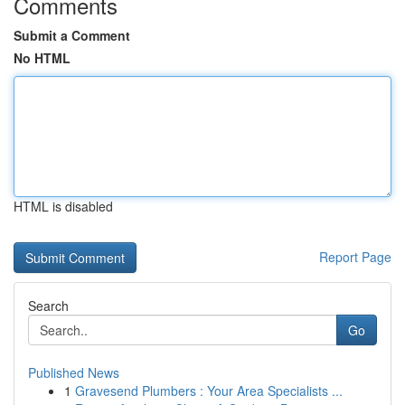
Comments
Submit a Comment
No HTML
HTML is disabled
Report Page
Search
Go
Published News
1
Gravesend Plumbers : Your Area Specialists ...