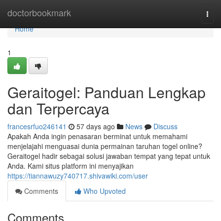
Home
doctorbookmark
Togg
navi
Home
1
Geraitogel: Panduan Lengkap
dan Terpercaya
francesrfuo246141
57 days ago
News
Discuss
Apakah Anda ingin penasaran berminat untuk memahami
menjelajahi menguasai dunia permainan taruhan togel online?
Geraitogel hadir sebagai solusi jawaban tempat yang tepat untuk
Anda. Kami situs platform ini menyajikan
https://tiannawuzy740717.shivawiki.com/user
Comments
Who Upvoted
Comments