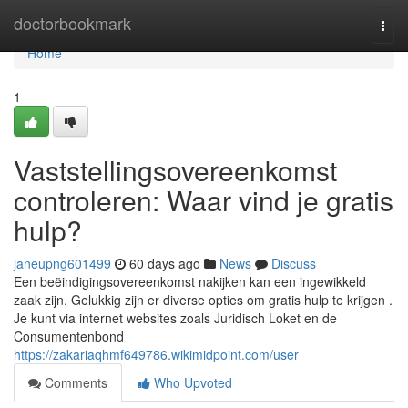
Home
doctorbookmark
Togg
navi
Home
1
Vaststellingsovereenkomst
controleren: Waar vind je gratis
hulp?
janeupng601499
60 days ago
News
Discuss
Een beëindigingsovereenkomst nakijken kan een ingewikkeld
zaak zijn. Gelukkig zijn er diverse opties om gratis hulp te krijgen .
Je kunt via internet websites zoals Juridisch Loket en de
Consumentenbond
https://zakariaqhmf649786.wikimidpoint.com/user
Comments
Who Upvoted