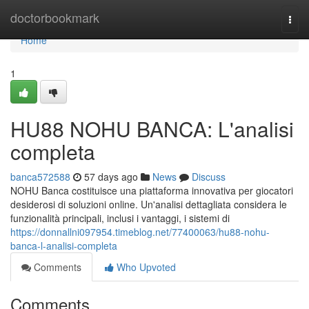
Home
doctorbookmark
Togg
navi
Home
1
HU88 NOHU BANCA: L'analisi
completa
banca572588
57 days ago
News
Discuss
NOHU Banca costituisce una piattaforma innovativa per giocatori
desiderosi di soluzioni online. Un'analisi dettagliata considera le
funzionalità principali, inclusi i vantaggi, i sistemi di
https://donnallni097954.timeblog.net/77400063/hu88-nohu-
banca-l-analisi-completa
Comments
Who Upvoted
Comments