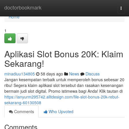
Home
doctorbookmark
Togg
navi
Home
1
Aplikasi Slot Bonus 20K: Klaim
Sekarang!
minadiuu134805
58 days ago
News
Discuss
Jangan kesempatan terbaik untuk memperoleh bonus sebesar 20
ribu! Segera klaim aplikasi slot tersebut dan rasakan kesenangan
bermain judi slot digital. Promo istimewa bagi Anda! Klik tautan di
https://ianyurm295742.alltdesign.com/file-slot-bonus-20k-rebut-
sekarang-60130508
Comments
Who Upvoted
Comments