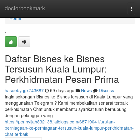
Home
doctorbookmark
Togg
navi
Home
1
Daftar Bisnes ke Bisnes
Tersusun Kuala Lumpur:
Perkhidmatan Pesan Prima
haseebyqgx743687
59 days ago
News
Discuss
Ingin sokongan Bisnes ke Bisnes tersusun di Kuala Lumpur yang
menggunakan Telegram ? Kami membekalkan senarai terbaik
perkhidmatan Chat untuk membantu syarikat tuan berhubung
dengan pelanggan yang
https://pennyljah832138.jaiblogs.com/68719041/urutan-
perniagaan-ke-perniagaan-tersusun-kuala-lumpur-perkhidmatan-
chat-terbaik