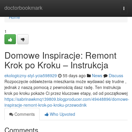
Home
doctorbookmark
Togg
navi
Home
1
Domowe Inspiracje: Remont
Krok po Kroku – Instrukcja
ekologiczny-styl-ycia598929
55 days ago
News
Discuss
Rozpoczęcie odświeżenia mieszkania może wydawać się trudne ,
jednak z naszą pomocą z pewnością dasz radę. Ten instrukcja
krok po kroku pokaże Ci przez kluczowe etapy, od od początkowej
https://sabrinawkmq139809.blogproducer.com/49448896/domowe-
inspiracje-remont-krok-po-kroku-przewodnik
Comments
Who Upvoted
Comments