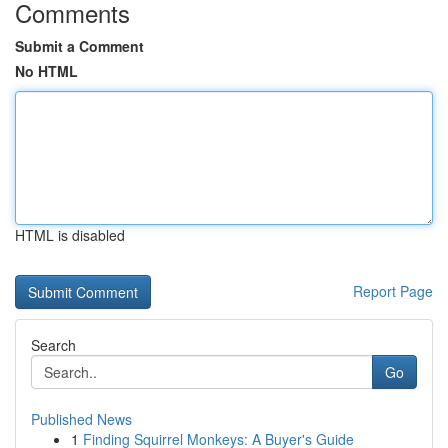
Comments
Submit a Comment
No HTML
HTML is disabled
Report Page
Search
Go
Published News
1
Finding Squirrel Monkeys: A Buyer's Guide