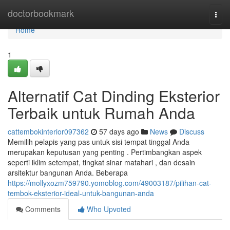
Home
doctorbookmark
Togg
navi
Home
1
Alternatif Cat Dinding Eksterior
Terbaik untuk Rumah Anda
cattembokinterior097362
57 days ago
News
Discuss
Memilih pelapis yang pas untuk sisi tempat tinggal Anda
merupakan keputusan yang penting . Pertimbangkan aspek
seperti iklim setempat, tingkat sinar matahari , dan desain
arsitektur bangunan Anda. Beberapa
https://mollyxozm759790.yomoblog.com/49003187/pilihan-cat-
tembok-eksterior-ideal-untuk-bangunan-anda
Comments
Who Upvoted