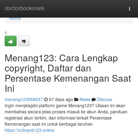
Home
doctorbookmark
Togg
navi
Home
1
Menang123: Cara Lengkap
copyright, Daftar dan
Persentase Kemenangan Saat
Ini
menang123958537
57 days ago
News
Discuss
Ingin menjelajahi platform game Menang123? Ulasan ini akan
membahas secara jelas proses masuk ke akun Anda, panduan
registrasi akun terkini, dan informasi terkait Persentase
Kemenangan saat ini untuk berbagai taruhan
https://m3nan6123.online