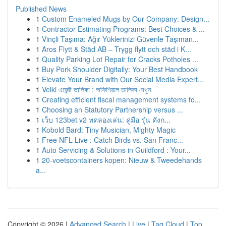
Published News
1
Custom Enameled Mugs by Our Company: Design...
1
Contractor Estimating Programs: Best Choices & ...
1
Vinçli Taşıma: Ağır Yüklerinizi Güvenle Taşıman...
1
Aros Flytt & Städ AB – Trygg flytt och städ i K...
1
Quality Parking Lot Repair for Cracks Potholes ...
1
Buy Pork Shoulder Digitally: Your Best Handbook
1
Elevate Your Brand with Our Social Media Expert...
1
Velki এজেন্ট তালিকা : অফিশিয়াল তালিকা দেখুন
1
Creating efficient fiscal management systems fo...
1
Choosing an Statutory Partnership versus ...
1
เว็บ 123bet v2 ทดลองเล่น: คู่มือ รุ่น ดังก...
1
Kobold Bard: Tiny Musician, Mighty Magic
1
Free NFL Live : Catch Birds vs. San Franc...
1
Auto Servicing & Solutions in Guildford : Your...
1
20-voetscontainers kopen: Nieuw & Tweedehands
a...
Copyright © 2026 |
Advanced Search
|
Live
|
Tag Cloud
|
Top