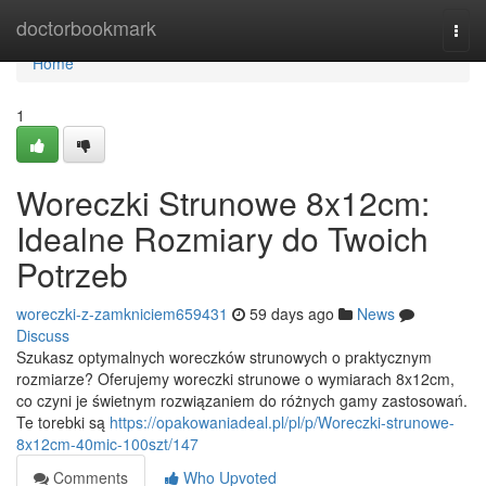
Home
doctorbookmark
Togg
navi
Home
1
Woreczki Strunowe 8x12cm:
Idealne Rozmiary do Twoich
Potrzeb
woreczki-z-zamkniciem659431
59 days ago
News
Discuss
Szukasz optymalnych woreczków strunowych o praktycznym
rozmiarze? Oferujemy woreczki strunowe o wymiarach 8x12cm,
co czyni je świetnym rozwiązaniem do różnych gamy zastosowań.
Te torebki są
https://opakowaniadeal.pl/pl/p/Woreczki-strunowe-
8x12cm-40mic-100szt/147
Comments
Who Upvoted