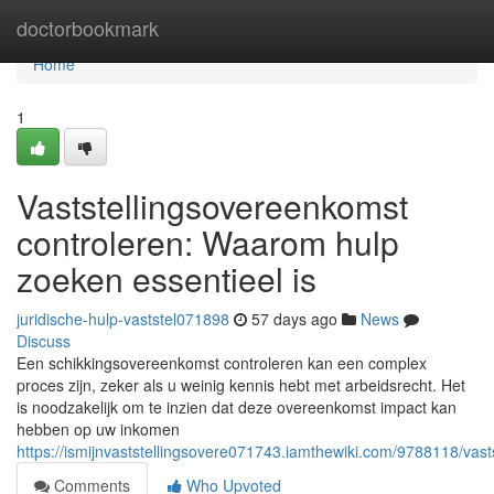
Home
doctorbookmark
Home
1
Vaststellingsovereenkomst
controleren: Waarom hulp
zoeken essentieel is
juridische-hulp-vaststel071898
57 days ago
News
Discuss
Een schikkingsovereenkomst controleren kan een complex
proces zijn, zeker als u weinig kennis hebt met arbeidsrecht. Het
is noodzakelijk om te inzien dat deze overeenkomst impact kan
hebben op uw inkomen
https://ismijnvaststellingsovere071743.iamthewiki.com/9788118/va
Comments
Who Upvoted