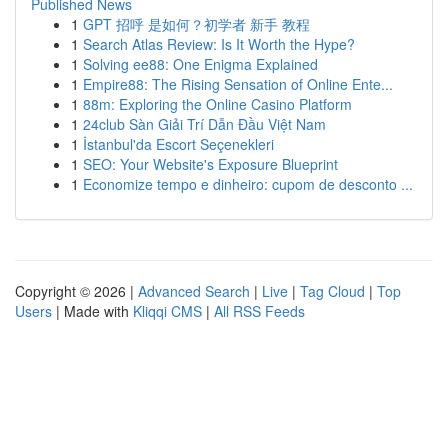
Published News
1
GPT 招呼 是如何？初学者 新手 教程
1
Search Atlas Review: Is It Worth the Hype?
1
Solving ee88: One Enigma Explained
1
Empire88: The Rising Sensation of Online Ente...
1
88m: Exploring the Online Casino Platform
1
24club Sàn Giải Trí Dẫn Đầu Việt Nam
1
İstanbul'da Escort Seçenekleri
1
SEO: Your Website's Exposure Blueprint
1
Economize tempo e dinheiro: cupom de desconto ...
Copyright © 2026 |
Advanced Search
|
Live
|
Tag Cloud
|
Top
Users
| Made with
Kliqqi CMS
|
All RSS Feeds