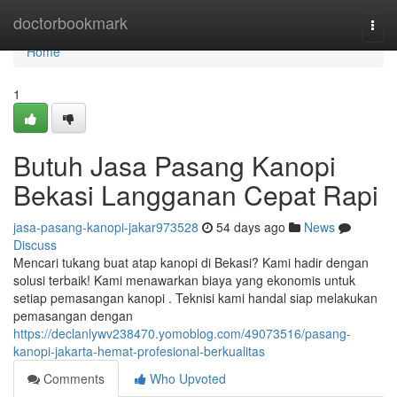
Home
doctorbookmark
Togg
navi
Home
1
Butuh Jasa Pasang Kanopi
Bekasi Langganan Cepat Rapi
jasa-pasang-kanopi-jakar973528
54 days ago
News
Discuss
Mencari tukang buat atap kanopi di Bekasi? Kami hadir dengan
solusi terbaik! Kami menawarkan biaya yang ekonomis untuk
setiap pemasangan kanopi . Teknisi kami handal siap melakukan
pemasangan dengan
https://declanlywv238470.yomoblog.com/49073516/pasang-
kanopi-jakarta-hemat-profesional-berkualitas
Comments
Who Upvoted