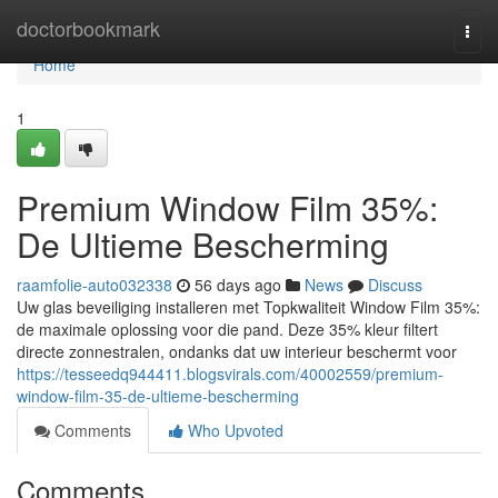
Home
doctorbookmark
Togg
navi
Home
1
Premium Window Film 35%:
De Ultieme Bescherming
raamfolie-auto032338
56 days ago
News
Discuss
Uw glas beveiliging installeren met Topkwaliteit Window Film 35%:
de maximale oplossing voor die pand. Deze 35% kleur filtert
directe zonnestralen, ondanks dat uw interieur beschermt voor
https://tesseedq944411.blogsvirals.com/40002559/premium-
window-film-35-de-ultieme-bescherming
Comments
Who Upvoted
Comments