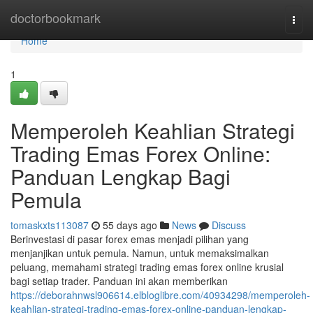
Home
doctorbookmark
Togg
navi
Home
1
Memperoleh Keahlian Strategi
Trading Emas Forex Online:
Panduan Lengkap Bagi
Pemula
tomaskxts113087
55 days ago
News
Discuss
Berinvestasi di pasar forex emas menjadi pilihan yang
menjanjikan untuk pemula. Namun, untuk memaksimalkan
peluang, memahami strategi trading emas forex online krusial
bagi setiap trader. Panduan ini akan memberikan
https://deborahnwsl906614.elbloglibre.com/40934298/memperoleh-
keahlian-strategi-trading-emas-forex-online-panduan-lengkap-