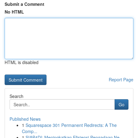
Submit a Comment
No HTML
HTML is disabled
Report Page
Search
Go
Published News
1
Squarespace 301 Permanent Redirects: A The
Comp...
1
SIAP4DI: Meningkatkan Efisiensi Pengadaan Ne...