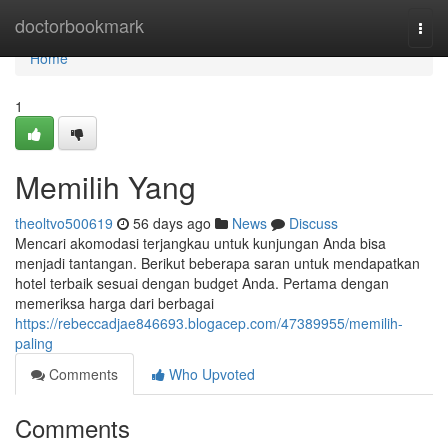
Home
doctorbookmark
Togg
navi
Home
1
Memilih Yang
theoltvo500619
56 days ago
News
Discuss
Mencari akomodasi terjangkau untuk kunjungan Anda bisa
menjadi tantangan. Berikut beberapa saran untuk mendapatkan
hotel terbaik sesuai dengan budget Anda. Pertama dengan
memeriksa harga dari berbagai
https://rebeccadjae846693.blogacep.com/47389955/memilih-
paling
Comments
Who Upvoted
Comments