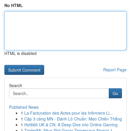
No HTML
HTML is disabled
Report Page
Search
Go
Published News
1
La Facturation des Actes pour les Infirmiers Li...
1
Cặp 3 càng MN - Đánh Lô Chuẩn: Mẹo Chiến Thắng
1
Hot666 UK & CN: A Deep Dive into Online Gaming
1
Tinder88: Situs Slot Gacor Terpercaya Nomor 1