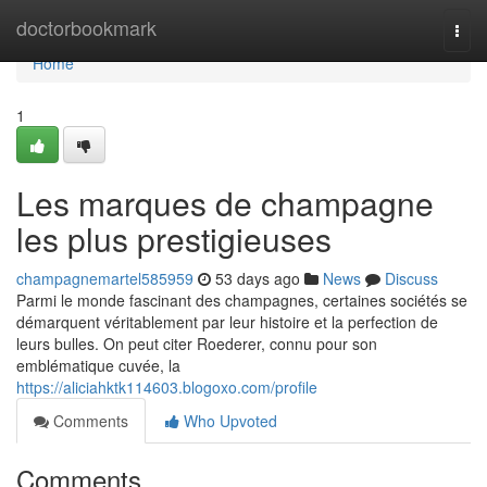
Home
doctorbookmark
Togg
navi
Home
1
Les marques de champagne
les plus prestigieuses
champagnemartel585959
53 days ago
News
Discuss
Parmi le monde fascinant des champagnes, certaines sociétés se
démarquent véritablement par leur histoire et la perfection de
leurs bulles. On peut citer Roederer, connu pour son
emblématique cuvée, la
https://aliciahktk114603.blogoxo.com/profile
Comments
Who Upvoted
Comments