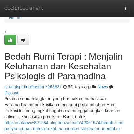
Home
doctorbookmark
Togg
navi
Home
1
Bedah Rumi Terapi : Menjalin
Ketuhanan dan Kesehatan
Psikologis di Paramadina
sinergispiritualitasdank253631
55 days ago
News
Discuss
Selama sebuah kegiatan yang bermakna, mahasiswa
Paramadina mendiskusikan mengenai penyembuhan Rumi.
Diskusi ini mengangkat bagaimana menggabungkan kearifan
sufisme, khususnya pemikiran Rumi, untuk
https://safaevcv821584.blogdeazar.com/42051974/bedah-rumi-
penyembuhan-menjalin-ketuhanan-dan-kesehatan-mental-di-