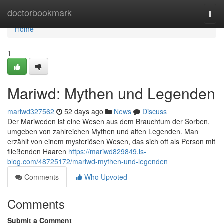
Home
doctorbookmark
Togg
navi
Home
1
Mariwd: Mythen und Legenden
mariwd327562
52 days ago
News
Discuss
Der Mariweden ist eine Wesen aus dem Brauchtum der Sorben,
umgeben von zahlreichen Mythen und alten Legenden. Man
erzählt von einem mysteriösen Wesen, das sich oft als Person mit
fließenden Haaren
https://mariwd829849.is-
blog.com/48725172/mariwd-mythen-und-legenden
Comments
Who Upvoted
Comments
Submit a Comment