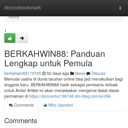
Home
doctorbookmark
Togg
navi
Home
1
BERKAHWIN88: Panduan
Lengkap untuk Pemula
berkahwin88179765
52 days ago
News
Discuss
Memulai usaha di dunia taruhan online bisa jadi menakutkan bagi
anggota baru. BERKAHWIN88 hadir sebagai pembantu terbaik
untuk Anda! Artikel ini akan menjelaskan mengenai dasar-dasar
permainan di
https://donnantur196748.dm-blog.com/profile
Comments
Who Upvoted
Comments