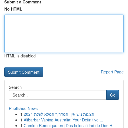
Submit a Comment
No HTML
HTML is disabled
Report Page
Search
Go
Published News
1
הצעות נישואין: המדריך המלא לשנת 2024
1
Alibarbar Vaping Australia: Your Definitive ...
1
Camion Remolque en {Dos la localidad de Dos H...