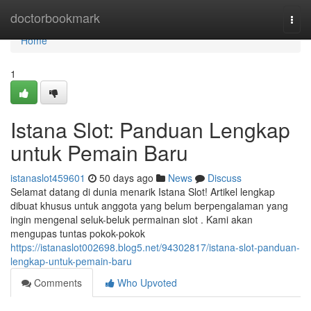
Home
doctorbookmark
Togg
navi
Home
1
Istana Slot: Panduan Lengkap
untuk Pemain Baru
istanaslot459601
50 days ago
News
Discuss
Selamat datang di dunia menarik Istana Slot! Artikel lengkap
dibuat khusus untuk anggota yang belum berpengalaman yang
ingin mengenal seluk-beluk permainan slot . Kami akan
mengupas tuntas pokok-pokok
https://istanaslot002698.blog5.net/94302817/istana-slot-panduan-
lengkap-untuk-pemain-baru
Comments
Who Upvoted