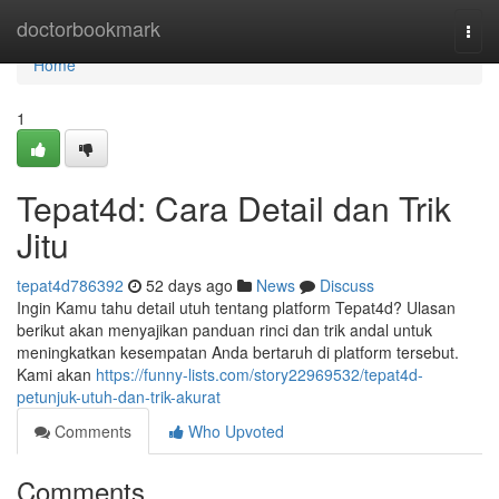
Home
doctorbookmark
Togg
navi
Home
1
Tepat4d: Cara Detail dan Trik
Jitu
tepat4d786392
52 days ago
News
Discuss
Ingin Kamu tahu detail utuh tentang platform Tepat4d? Ulasan
berikut akan menyajikan panduan rinci dan trik andal untuk
meningkatkan kesempatan Anda bertaruh di platform tersebut.
Kami akan
https://funny-lists.com/story22969532/tepat4d-
petunjuk-utuh-dan-trik-akurat
Comments
Who Upvoted
Comments