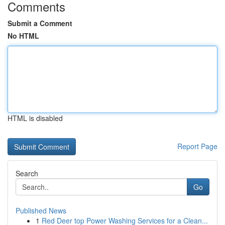
Comments
Submit a Comment
No HTML
HTML is disabled
Report Page
Search
Go
Published News
1
Red Deer top Power Washing Services for a Clean...