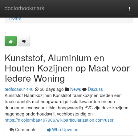
Home
doctorbookmark
Togg
navi
Home
1
Kunststof, Aluminium en
Houten Kozijnen op Maat voor
Iedere Woning
tedfsca901440
50 days ago
News
Discuss
Kunststof Raamkozijnen Kunststof raamkozijnen bieden een
fraaie aanblik met hoogwaardige isolatiewaarden en een
duurzame levensduur. Met hoogwaardig PVC zijn deze kozijnen
nagenoeg onderhoudsvrij, vochtbestendig en
https://nicolembaa497906.wikiparticularization.com/user
Comments
Who Upvoted