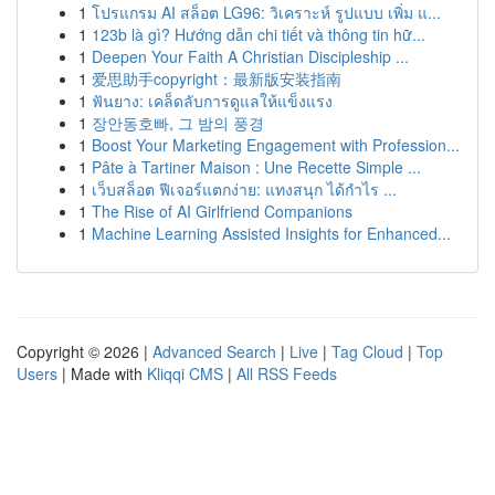
1
โปรแกรม AI สล็อต LG96: วิเคราะห์ รูปแบบ เพิ่ม แ...
1
123b là gì? Hướng dẫn chi tiết và thông tin hữ...
1
Deepen Your Faith A Christian Discipleship ...
1
爱思助手copyright：最新版安装指南
1
ฟันยาง: เคล็ดลับการดูแลให้แข็งแรง
1
장안동호빠, 그 밤의 풍경
1
Boost Your Marketing Engagement with Profession...
1
Pâte à Tartiner Maison : Une Recette Simple ...
1
เว็บสล็อต ฟีเจอร์แตกง่าย: แทงสนุก ได้กำไร ...
1
The Rise of AI Girlfriend Companions
1
Machine Learning Assisted Insights for Enhanced...
Copyright © 2026 |
Advanced Search
|
Live
|
Tag Cloud
|
Top
Users
| Made with
Kliqqi CMS
|
All RSS Feeds