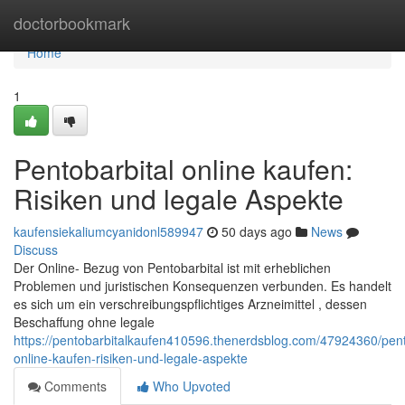
Home
doctorbookmark
Home
1
Pentobarbital online kaufen:
Risiken und legale Aspekte
kaufensiekaliumcyanidonl589947
50 days ago
News
Discuss
Der Online- Bezug von Pentobarbital ist mit erheblichen
Problemen und juristischen Konsequenzen verbunden. Es handelt
es sich um ein verschreibungspflichtiges Arzneimittel , dessen
Beschaffung ohne legale
https://pentobarbitalkaufen410596.thenerdsblog.com/47924360/pent
online-kaufen-risiken-und-legale-aspekte
Comments
Who Upvoted