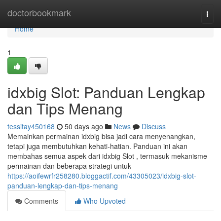
Home
doctorbookmark
Togg
navi
Home
1
idxbig Slot: Panduan Lengkap
dan Tips Menang
tessitay450168
50 days ago
News
Discuss
Memainkan permainan idxbig bisa jadi cara menyenangkan,
tetapi juga membutuhkan kehati-hatian. Panduan ini akan
membahas semua aspek dari idxbig Slot , termasuk mekanisme
permainan dan beberapa strategi untuk
https://aoifewrfr258280.bloggactif.com/43305023/idxbig-slot-
panduan-lengkap-dan-tips-menang
Comments
Who Upvoted