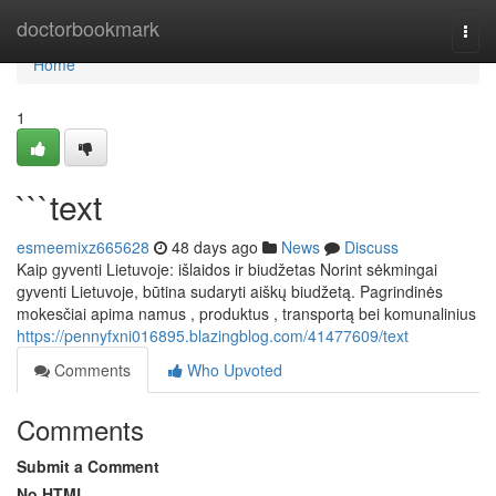
Home
doctorbookmark
Togg
navi
Home
1
```text
esmeemixz665628
48 days ago
News
Discuss
Kaip gyventi Lietuvoje: išlaidos ir biudžetas Norint sėkmingai
gyventi Lietuvoje, būtina sudaryti aiškų biudžetą. Pagrindinės
mokesčiai apima namus , produktus , transportą bei komunalinius
https://pennyfxni016895.blazingblog.com/41477609/text
Comments
Who Upvoted
Comments
Submit a Comment
No HTML