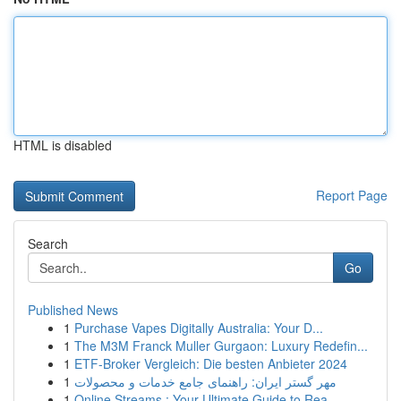
HTML is disabled
Report Page
Search
Go
Published News
1
Purchase Vapes Digitally Australia: Your D...
1
The M3M Franck Muller Gurgaon: Luxury Redefin...
1
ETF-Broker Vergleich: Die besten Anbieter 2024
1
مهر گستر ایران: راهنمای جامع خدمات و محصولات
1
Online Streams : Your Ultimate Guide to Rea...