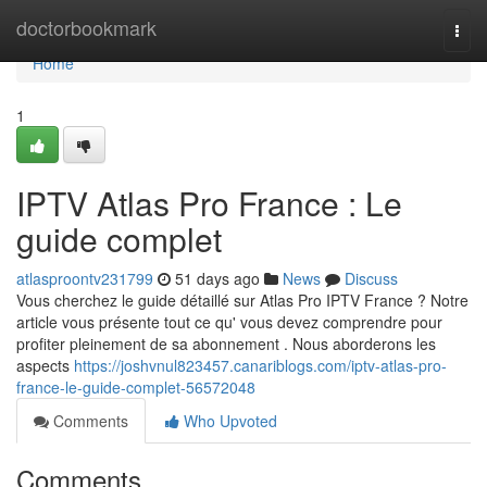
Home
doctorbookmark
Togg
navi
Home
1
IPTV Atlas Pro France : Le
guide complet
atlasproontv231799
51 days ago
News
Discuss
Vous cherchez le guide détaillé sur Atlas Pro IPTV France ? Notre
article vous présente tout ce qu' vous devez comprendre pour
profiter pleinement de sa abonnement . Nous aborderons les
aspects
https://joshvnul823457.canariblogs.com/iptv-atlas-pro-
france-le-guide-complet-56572048
Comments
Who Upvoted
Comments