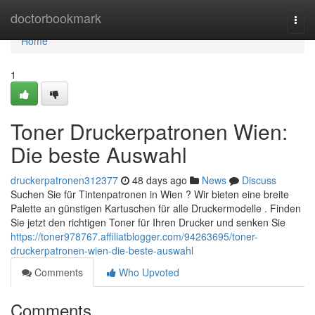
Home
doctorbookmark
Togg
navi
Home
1
Toner Druckerpatronen Wien:
Die beste Auswahl
druckerpatronen312377
48 days ago
News
Discuss
Suchen Sie für Tintenpatronen in Wien ? Wir bieten eine breite
Palette an günstigen Kartuschen für alle Druckermodelle . Finden
Sie jetzt den richtigen Toner für Ihren Drucker und senken Sie
https://toner978767.affiliatblogger.com/94263695/toner-
druckerpatronen-wien-die-beste-auswahl
Comments
Who Upvoted
Comments