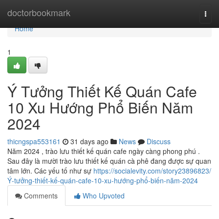
Home
doctorbookmark
Togg
navi
Home
1
Ý Tưởng Thiết Kế Quán Cafe
10 Xu Hướng Phổ Biến Năm
2024
thicngspa553161
31 days ago
News
Discuss
Năm 2024 , trào lưu thiết kế quán cafe ngày càng phong phú .
Sau đây là mười trào lưu thiết kế quán cà phê đang được sự quan
tâm lớn. Các yếu tố như sự
https://socialevity.com/story23896823/
Ý-tưởng-thiết-kế-quán-cafe-10-xu-hướng-phổ-biến-năm-2024
Comments
Who Upvoted