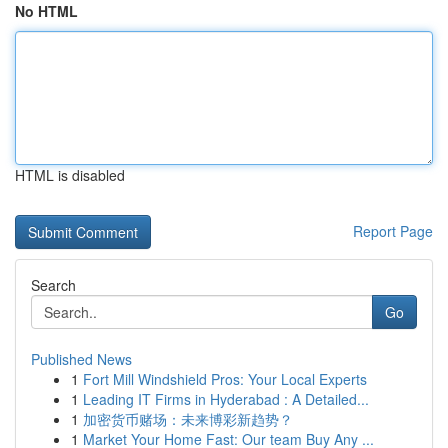
No HTML
HTML is disabled
Report Page
Search
Go
Published News
1
Fort Mill Windshield Pros: Your Local Experts
1
Leading IT Firms in Hyderabad : A Detailed...
1
加密货币赌场：未来博彩新趋势？
1
Market Your Home Fast: Our team Buy Any ...